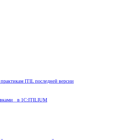
 практикам ITIL последней версии
аявками в 1С:ITILIUM