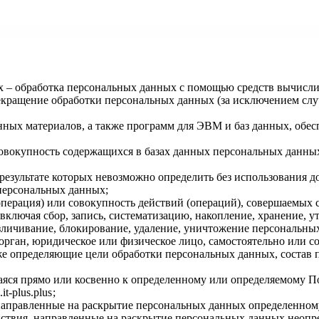
х – обработка персональных данных с помощью средств вычисли
екращение обработки персональных данных (за исключением случ
нных материалов, а также программ для ЭВМ и баз данных, обес
овокупность содержащихся в базах данных персональных данн
 результате которых невозможно определить без использовани
персональных данных;
операция) или совокупность действий (операций), совершаемых 
ключая сбор, запись, систематизацию, накопление, хранение, ут
безличивание, блокирование, удаление, уничтожение персональны
орган, юридическое или физическое лицо, самостоятельно или 
е определяющие цели обработки персональных данных, состав 
аяся прямо или косвенно к определенному или определяемому П
.it-plus.plus
;
 направленные на раскрытие персональных данных определенном
йствия, направленные на раскрытие персональных данных неопр