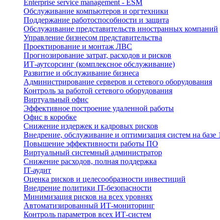
Enterprise service management - ESM
Обслуживание компьютеров и оргтехники
Поддержание работоспособности и защита
Обслуживание представительств иностранных компаний
Управление бизнесом представительства
Проектирование и монтаж ЛВС
Прогнозирование затрат, расходов и рисков
ИТ-аутсорсинг (комплексное обслуживание)
Развитие и обслуживание бизнеса
Администрирование серверов и сетевого оборудования
Контроль за работой сетевого оборудования
Виртуальный офис
Эффективное построение удаленной работы
Офис в коробке
Снижение издержек и кадровых рисков
Внедрение, обслуживание и оптимизация систем на базе 
Повышение эффективности работы ПО
Виртуальный системный администратор
Снижение расходов, полная поддержка
IT-аудит
Оценка рисков и целесообразности инвестиций
Внедрение политики IT-безопасности
Минимизация рисков на всех уровнях
Автоматизиро­ван­ный ИТ-мониторинг
Контроль параметров всех ИТ-систем