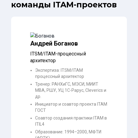
команды ITAM-проектов
Андрей Боганов
ITSM/ITAM-процессный
архитектор
Экспертиза: ITSM/ITAM
процессный архитектор
Тренер: РАНХиГС, МЭСИ, МИИТ
МВА, РШУ, УЦ 1C-Рарус, Cleverics и
др.
Инициатор и соавтор проекта ITAM
ГОСТ
Соавтор создания практики ITAM в
ITIL4
Образование: 1994–2000, МФТИ
(ФРТК)